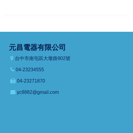
元昌電器有限公司
台中市南屯區大墩路902號
04-23234555
04-23271870
yc8882@gmail.com