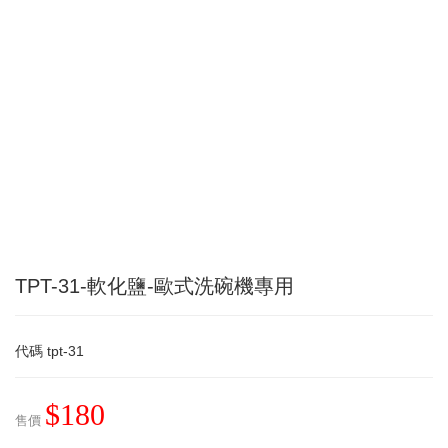
TPT-31-軟化鹽-歐式洗碗機專用
代碼
tpt-31
$180
售價