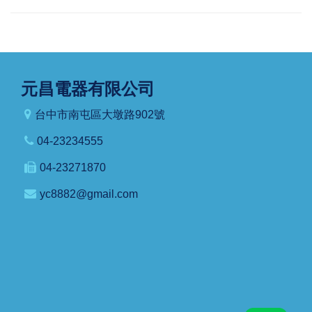
元昌電器有限公司
台中市南屯區大墩路902號
04-23234555
04-23271870
yc8882@gmail.com