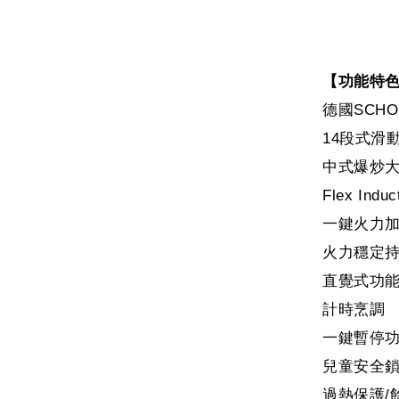
【功能特
德國SCH
14段式滑
中式爆炒大火
Flex In
一鍵火力
火力穩定
直覺式功能
計時烹調
一鍵暫停
兒童安全
過熱保護/