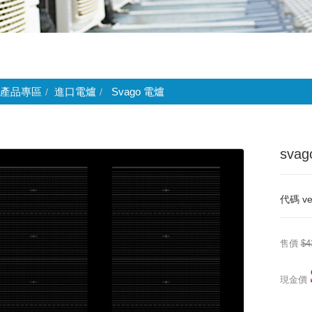
產品專區
進口電爐
Svago 電爐
sva
代碼
v
售價
$4
現金價