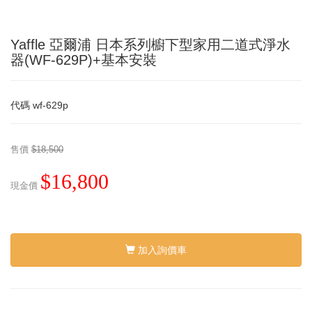
Yaffle 亞爾浦 日本系列櫥下型家用二道式淨水
器(WF-629P)+基本安裝
代碼
wf-629p
售價
$18,500
$16,800
現金價
加入詢價車