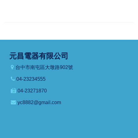
元昌電器有限公司
台中市南屯區大墩路902號
04-23234555
04-23271870
yc8882@gmail.com