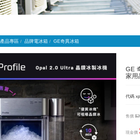
產品專區
品牌電冰箱
GE奇異冰箱
GE 
家用
代碼
x
售價
$2
現金價