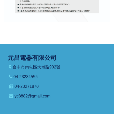
元昌電器有限公司
台中市南屯區大墩路902號
04-23234555
04-23271870
yc8882@gmail.com