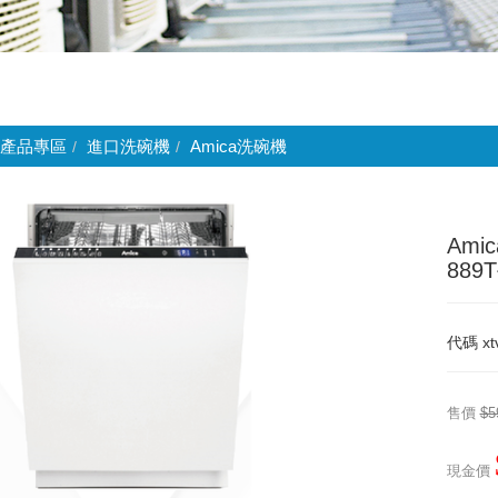
產品專區
進口洗碗機
Amica洗碗機
Ami
88
代碼
xt
售價
$5
現金價