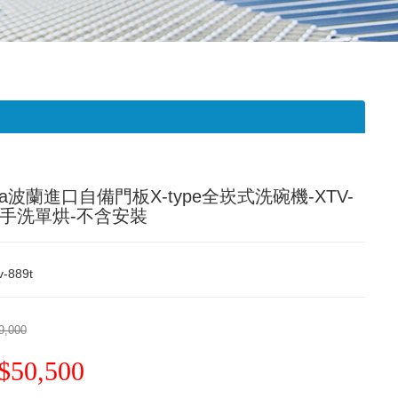
ca波蘭進口自備門板X-type全崁式洗碗機-XTV-
9T手洗單烘-不含安裝
v-889t
9,000
$50,500