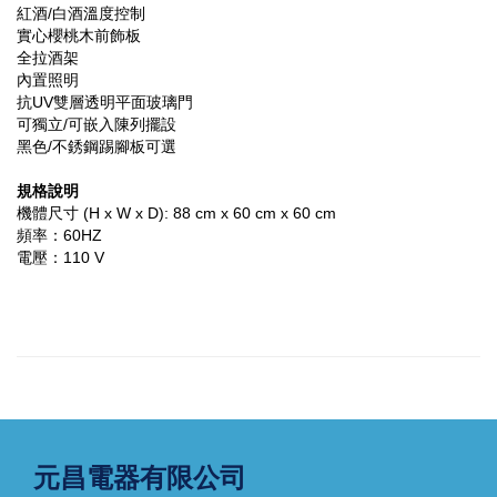
紅酒/白酒溫度控制
實心櫻桃木前飾板
全拉酒架
內置照明
抗UV雙層透明平面玻璃門
可獨立/可嵌入陳列擺設
黑色/不銹鋼踢腳板可選
規格說明
機體尺寸 (H x W x D): 88 cm x 60 cm x 60 cm
頻率：60HZ
電壓：110 V
元昌電器有限公司