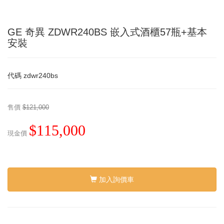
GE 奇異 ZDWR240BS 嵌入式酒櫃57瓶+基本
安裝
代碼
zdwr240bs
售價
$121,000
$115,000
現金價
加入詢價車