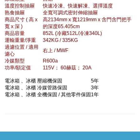
溫度控制抽屜
快速冷凍、快速解凍、選擇溫度
熟食抽屜
全寬可調式密封伸縮抽屜
商品尺寸 ( 高 x
高2134mm x 寬1219mm x 含門含門把手
寬 x 深 )
的深度65.405cm
商品容量
852L (冷藏512L/冷凍340L)
運輸重量/淨重
342KG / 335KG
過濾位置 / 適用
右上 / MWF
濾心
冷媒類型
R600a
功率/額定值
115V； 60赫茲； 20A
電冰箱 、冰櫃 壓縮機保固
5年
電冰箱 、冰櫃 冷媒管路保固
3年
電冰箱 、冰櫃 全機保固 / 其他零件保固
1年