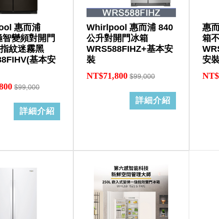
pool 惠而浦
Whirlpool 惠而浦 840
惠而
 極智變頻對開門
公升對開門冰箱
箱
抗指紋迷霧黑
WRS588FIHZ+基本安
WR
88FIHV(基本安
裝
安
NT$71,800
NT$
$99,000
800
$99,000
詳細介紹
詳細介紹