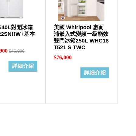
640L對開冰箱
美國 Whirlpool 惠而
22SNHW+基本
浦嵌入式變頻一級能效
雙門冰箱250L WHC18
T521 S TWC
900
$46,900
$76,000
詳細介紹
詳細介紹