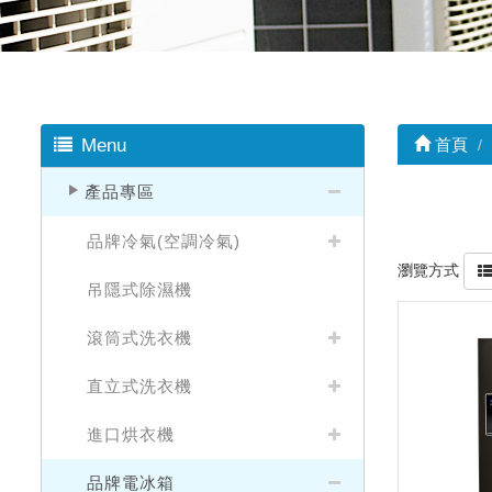
Menu
首頁
產品專區
品牌冷氣(空調冷氣)
瀏覽方式
吊隱式除濕機
滾筒式洗衣機
直立式洗衣機
進口烘衣機
品牌電冰箱