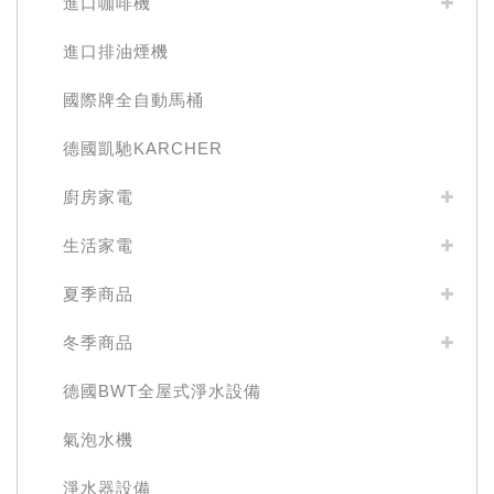
進口咖啡機
進口排油煙機
國際牌全自動馬桶
德國凱馳KARCHER
廚房家電
生活家電
夏季商品
冬季商品
德國BWT全屋式淨水設備
氣泡水機
淨水器設備