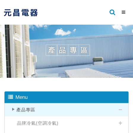
Menu
產品專區
品牌冷氣(空調冷氣)