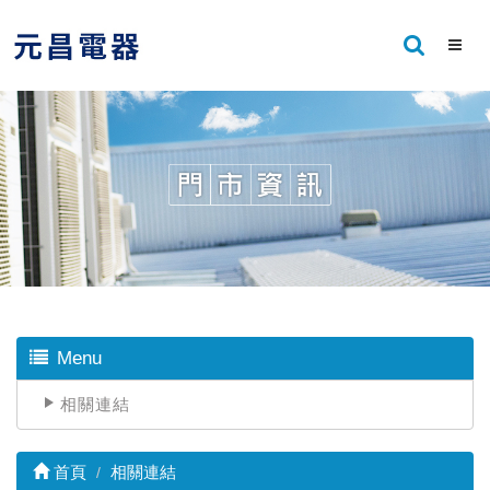
Menu
相關連結
首頁
相關連結