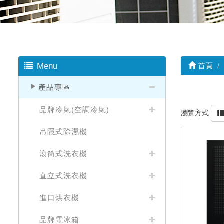
Menu
首頁
產品專區
品牌冷氣(空調冷氣)
瀏覽方式
吊隱式除濕機
滾筒式洗衣機
直立式洗衣機
進口烘衣機
品牌電冰箱