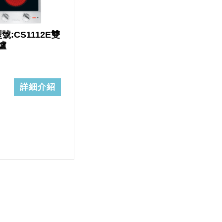
型號:CS1112E雙
爐
詳細介紹