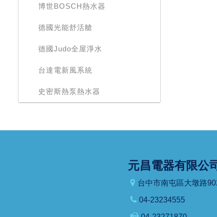
博世BOSCH熱水器
德國光能舒活艙
德國Judo全屋淨水
台達電新風系統
史密斯熱泵熱水器
元昌電器有限公
台中市南屯區大墩路90
04-23234555
04-23271870