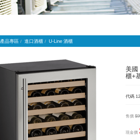
產品專區
進口酒櫃
U-Line 酒櫃
美國 
櫃+
代碼
1
售價
$9
現金價