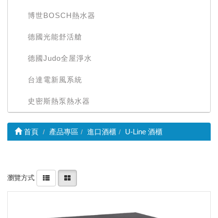
博世BOSCH熱水器
德國光能舒活艙
德國Judo全屋淨水
台達電新風系統
史密斯熱泵熱水器
首頁
產品專區
進口酒櫃
U-Line 酒櫃
瀏覽方式