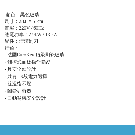
顏色：黑色玻璃
尺寸：28.8 × 51cm
電壓：220V / 60Hz
總電功率：2.9kW / 13.2A
配件：清潔刮刀
特色：
⁃
法國EuroKera頂級陶瓷玻璃
⁃
觸控式面板操作簡易
⁃
具安全鎖設計
⁃
共有1-9段電力選擇
⁃
餘溫指示燈
⁃
鬧鈴計時器
⁃
自動關機安全設計