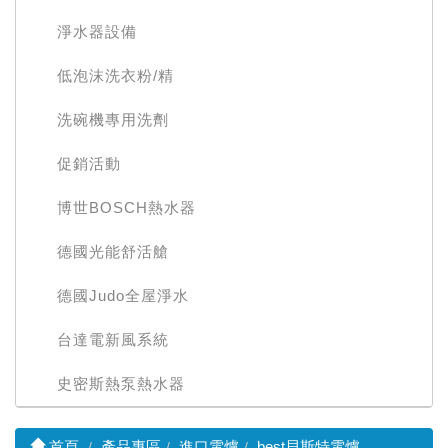
淨水器設備
低泡沫洗衣粉/精
洗碗機專用洗劑
促銷活動
博世BOSCH熱水器
德國光能舒活艙
德國Judo全屋淨水
台達電新風系統
史密斯熱泵熱水器
首頁
產品專區
進口電爐
best貝斯特電爐