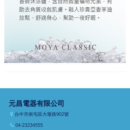
元昌電器有限公司
台中市南屯區大墩路902號
04-23234555