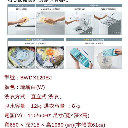
型號：BWDX120EJ
顏色：琉璃白(W)
洗衣方式：直立式 洗衣、
脫水容量：12㎏ 烘衣容量 ：8㎏
電源(V)：110/60Hz 尺寸(寬×深×高)：
寬650 × 深715 × 高1060 (㎜)(本體寬61㎝)