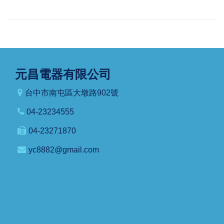
元昌電器有限公司
台中市南屯區大墩路902號
04-23234555
04-23271870
yc8882@gmail.com