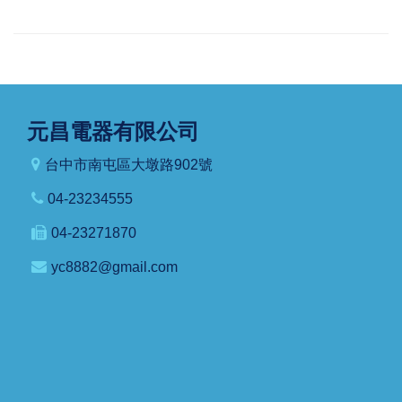
元昌電器有限公司
台中市南屯區大墩路902號
04-23234555
04-23271870
yc8882@gmail.com