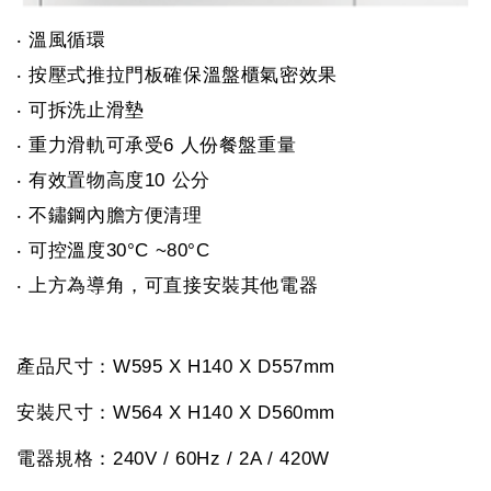
‧ 溫風循環
‧ 按壓式推拉門板確保溫盤櫃氣密效果
‧ 可拆洗止滑墊
‧ 重力滑軌可承受6 人份餐盤重量
‧ 有效置物高度10 公分
‧ 不鏽鋼內膽方便清理
‧ 可控溫度30°C ~80°C
‧ 上方為導角，可直接安裝其他電器
產品尺寸：W595 X H140 X D557mm
安裝尺寸：W564 X H140 X D560mm
電器規格：240V / 60Hz / 2A / 420W