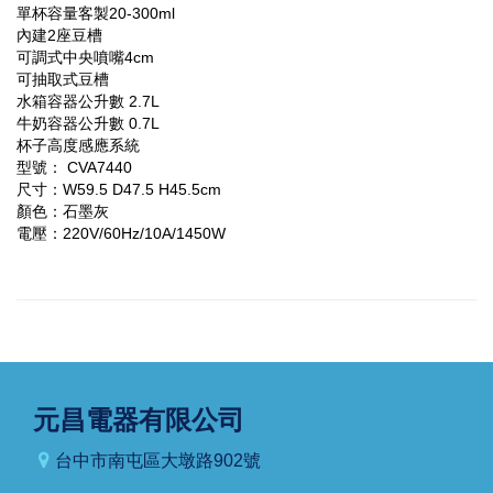
單杯容量客製20-300ml
內建2座豆槽
可調式中央噴嘴4cm
可抽取式豆槽
水箱容器公升數 2.7L
牛奶容器公升數 0.7L
杯子高度感應系統
型號： CVA7440
尺寸：W59.5 D47.5 H45.5cm
顏色：石墨灰
電壓：220V/60Hz/10A/1450W
元昌電器有限公司
台中市南屯區大墩路902號