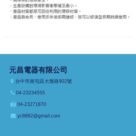
元昌電器有限公司
台中市南屯區大墩路902號
04-23234555
04-23271870
yc8882@gmail.com