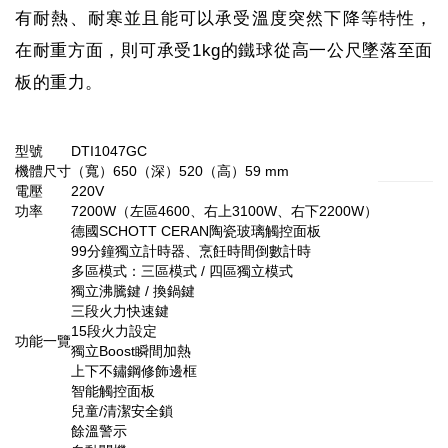
有耐熱、耐寒並且能可以承受溫度突然下降等特性，
在耐重方面，則可承受1kg的鐵球從高一公尺墜落至面
板的重力。
型號
DTI1047GC
機體尺寸
（寬）650（深）520（高）59 mm
電壓
220V
功率
7200W（左區4600、右上3100W、右下2200W）
德國SCHOTT CERAN陶瓷玻璃觸控面板
99分鐘獨立計時器、烹飪時間倒數計時
多區模式：三區模式 / 四區獨立模式
獨立沸騰鍵 / 換鍋鍵
三段火力快速鍵
15段火力設定
功能一覽
獨立Boost瞬間加熱
上下不鏽鋼修飾邊框
智能觸控面板
兒童/清潔安全鎖
餘溫警示