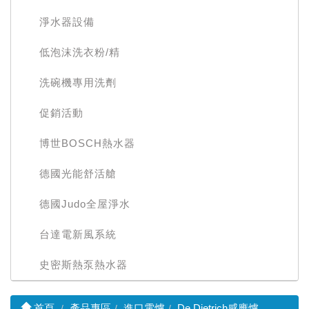
淨水器設備
低泡沫洗衣粉/精
洗碗機專用洗劑
促銷活動
博世BOSCH熱水器
德國光能舒活艙
德國Judo全屋淨水
台達電新風系統
史密斯熱泵熱水器
首頁
產品專區
進口電爐
De Dietrich感應爐