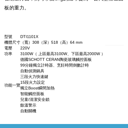
板的重力。
型號
DTI1101X
機體尺寸
（寬）308（深）518（高）64 mm
電壓
220V
功率
3100W（ 上區最高3100W、下區最高2000W ）
德國SCHOTT CERAN陶瓷玻璃觸控面板
99分鐘獨立計時器、烹飪時間倒數計時
自動偵測鍋具
三段火力快速鍵
15段火力設定
功能一覽
獨立Boost瞬間加熱
智能觸控面板
兒童/清潔安全鎖
餘溫警示
自動關機