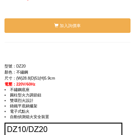
加入詢價車
型號：DZ20
顏色：不鏽鋼
尺寸：(W)28.8(D)51(H)5.9cm
電壓：220V/60Hz
不鏽鋼底座
圓柱型火力調節鈕
雙環烈火設計
鑄鐵平底鍋爐架
電子式點火
自動偵測熄火安全裝置