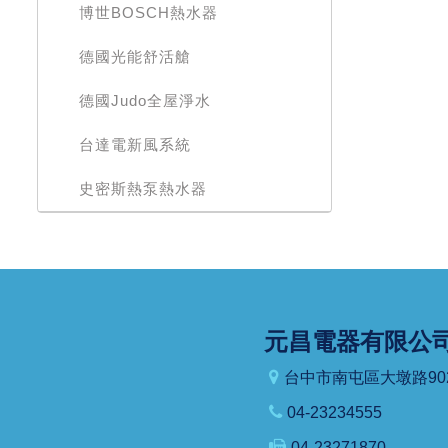
博世BOSCH熱水器
德國光能舒活艙
德國Judo全屋淨水
台達電新風系統
史密斯熱泵熱水器
元昌電器有限公
台中市南屯區大墩路90
04-23234555
04-23271870