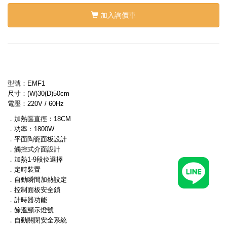
加入詢價車
型號：EMF1
尺寸：(W)30(D)50cm
電壓：220V / 60Hz
．加熱區直徑：18CM
．功率：1800W
．平面陶瓷面板設計
．觸控式介面設計
．加熱1-9段位選擇
．定時裝置
．自動瞬間加熱設定
．控制面板安全鎖
．計時器功能
．餘溫顯示燈號
．自動關閉安全系統