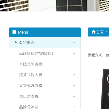
Menu
首頁
產品專區
品牌冷氣(空調冷氣)
瀏覽方式
吊隱式除濕機
滾筒式洗衣機
直立式洗衣機
進口烘衣機
品牌電冰箱