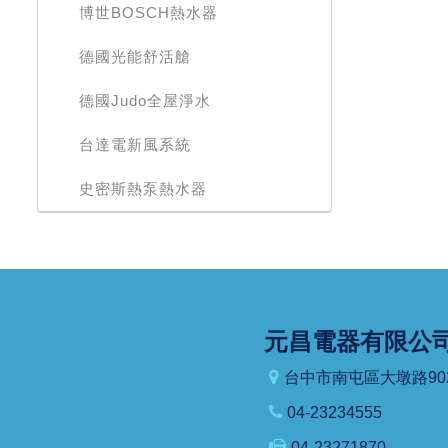
博世BOSCH熱水器
德國光能舒活艙
德國Judo全屋淨水
台達電新風系統
史密斯熱泵熱水器
元昌電器有限公
台中市南屯區大墩路90
04-23234555
04-23271870