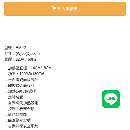
加入詢價車
型號：EMF2
尺寸：(W)30(D)50cm
電壓：220V / 60Hz
．加熱區直徑：14CM/18CM
．功率：1200W/1800W
．平面陶瓷面板設計
．觸控式介面設計
．加熱1-9段位選擇
．定時裝置
．自動瞬間加熱設定
．控制面板安全鎖
．計時器功能
．餘溫顯示燈號
．自動關閉安全系統