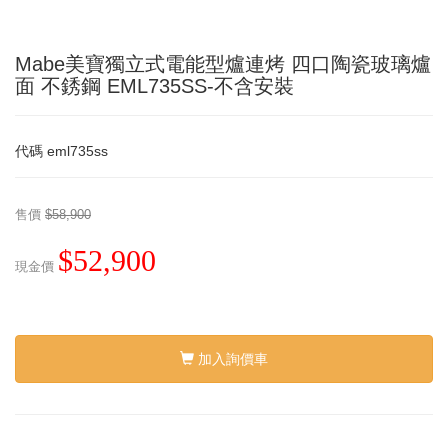
Mabe美寶獨立式電能型爐連烤 四口陶瓷玻璃爐
面 不銹鋼 EML735SS-不含安裝
代碼
eml735ss
售價
$58,900
$52,900
現金價
加入詢價車