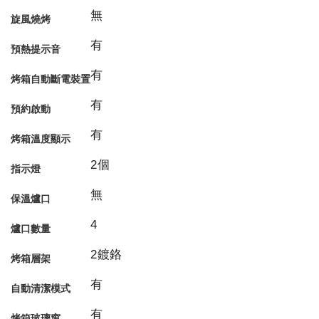
無
旋風燒烤
有
預熱提示音
有
烤箱自動斷電裝置
有
預約啟動
有
烤箱溫度顯示
2個
指示燈
無
保溫爐口
4
爐口數量
2鍍鉻
烤箱層架
有
自動清潔模式
有
烤箱玻璃窗