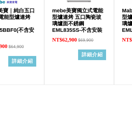
 美寶｜純白五口
mebe美寶獨立式電能
Ma
電能型爐連烤
型爐連烤 五口陶瓷玻
型爐
璃爐面不銹鋼
璃爐
35BBF0(不含安
EML835SS-不含安裝
EM
NT$62,900
NT$
$69,900
900
$64,900
詳細介紹
詳細介紹