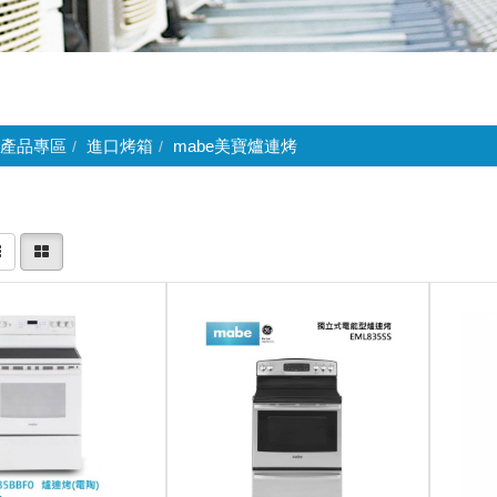
產品專區
進口烤箱
mabe美寶爐連烤