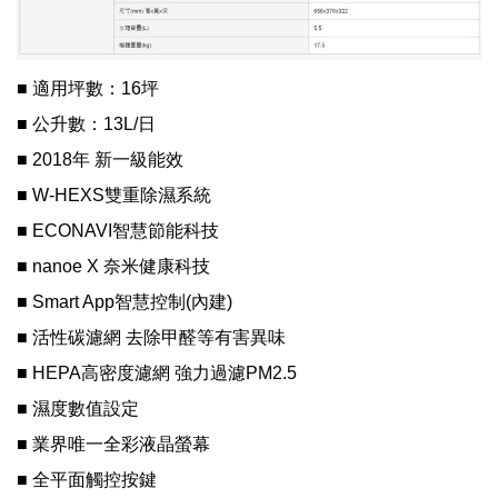
■ 適用坪數：16坪
■ 公升數：13L/日
■ 2018年 新一級能效
■ W-HEXS雙重除濕系統
■ ECONAVI智慧節能科技
■ nanoe X 奈米健康科技
■ Smart App智慧控制(內建)
■ 活性碳濾網 去除甲醛等有害異味
■ HEPA高密度濾網 強力過濾PM2.5
■ 濕度數值設定
■ 業界唯一全彩液晶螢幕
■ 全平面觸控按鍵