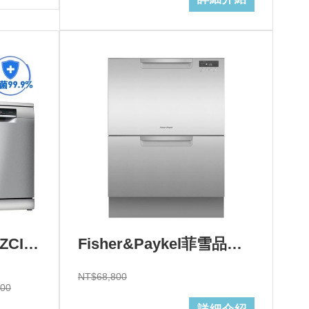
BOSCH 博世 SMS8ZCI00X 8系列沸石獨立式洗碗機+基本安裝 (加Line ID:@ye888)
Fisher&Paykel菲雪品克雙層不鏽鋼洗碗機(14人份)型號:DD60DCHX9+基本安裝 (加Line ID:@ye888)結帳折$6800
NT$68,800
000