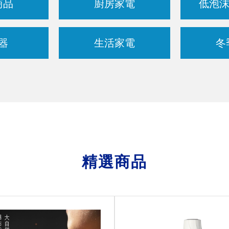
商品
廚房家電
低泡沫
器
生活家電
冬
精選商品