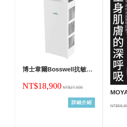
博士韋爾Bosswell抗敏滅菌免耗材電離空氣清淨機-5~18坪ML13天使白
NT$18,900
NT$27,000
詳細介紹
NT$58,8