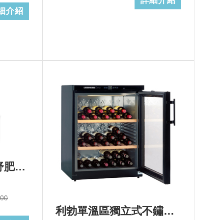
詳細介紹
細介紹
Amica-X-type全蒸舒肥蒸烤箱XTVS-1800IX TW
000
利勃單溫區獨立式不鏽鋼酒櫃60瓶>型號：WKb 1712+基本安裝