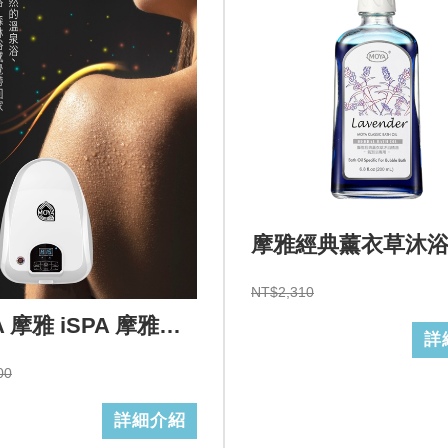
摩雅經典薰衣草沐
NT$2,310
MOYA 摩雅 iSPA 摩雅氣泡按摩浴設備/110V
詳
00
詳細介紹