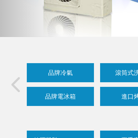
品牌冷氣
滾筒式
品牌電冰箱
進口