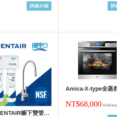
詳細介紹
詳
NT$68,000
NT$79,
美國PENTAIR櫥下雙管生飲淨水設備活性炭加強除鉛F2200(0.5微米)+基本安裝