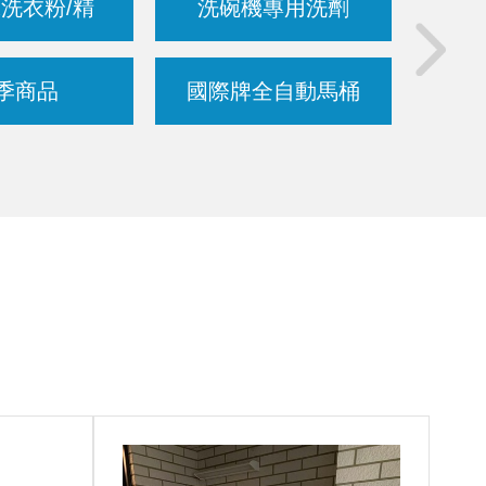
洗衣粉/精
洗碗機專用洗劑
博世
季商品
國際牌全自動馬桶
德