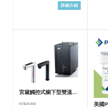
詳細介紹
宮黛觸控式櫥下型雙溫飲水機GD-600心+基本安裝+GD濾心 (加Line ID:@ye888)
NT$28,800