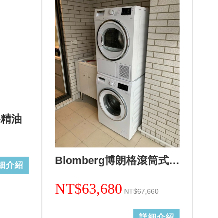
浴精油
Blomberg博朗格滾筒式洗衣機WNF10320WZ(歐規10kg)日規14kg+熱泵式乾衣機TPF8352WZ歐規8KG(日規12kg)合購組+基本安裝 加Line ID:@ye888
細介紹
NT$63,680
NT$67,660
詳細介紹