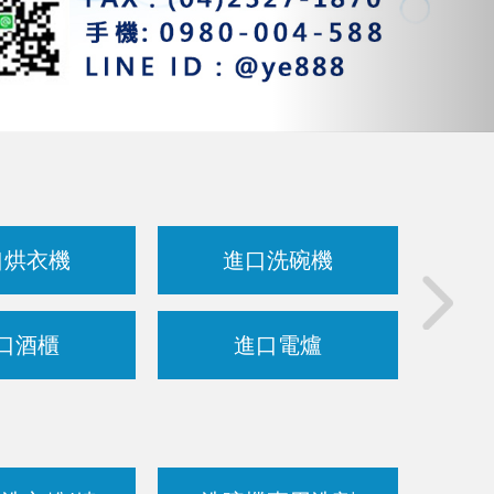
口烘衣機
進口洗碗機
B
口酒櫃
進口電爐