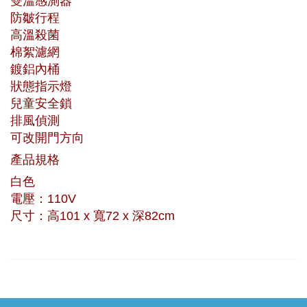
雙溫感測器
防皺行程
高溫殺菌
棉絮濾網
鍍鋁內桶
狀態指示燈
兒童安全鎖
排風偵測
可改開門方向
產品規格
白色
電壓：110V
尺寸：高101 x 寬72 x 深82cm