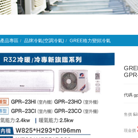
產品專區
品牌冷氣(空調冷氣)
GREE格力變頻冷氣
GR
GPR
代碼
gp
售價
$2
現金價