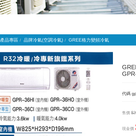
產品專區
品牌冷氣(空調冷氣)
GREE格力變頻冷氣
GR
GPR
代碼
gp
售價
$2
現金價