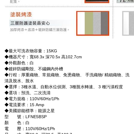
◆最大可洗衣物容量：15KG
◆機器尺寸：寬68.3x 深70.5x 高102.7cm
◆外觀顏色：白
◆鍍鋅防鏽剛殼、不鏽鋼內外槽
◆行程：厚重織物、常規織物、免燙織物、 手洗織物/ 精細織物、洗
清及脫水、脫水
◆選擇：3種水溫、自動水位偵測、3種脫水轉速、 3 種污漬程度
◆選項：預洗、二次洗清
◆電力規格：110V/60Hz/1Ph
◆電流要求：15 Amp
◆美國節能標準：能源之星
型 號：LFNE5BSP
顏 色：白
電 壓：110V/60Hz/1Ph