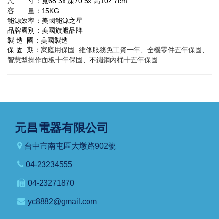
尺 寸：寬68.3x 深70.5x 高102.7cm
容 量：15KG
能源效率：美國能源之星
品牌國別：美國旗艦品牌
製 造 國：美國製造
保 固 期：
家庭用保固: 維修服務免工資一年、全機零件五年保固、
智慧型操作面板十年保固、不鏽鋼內桶十五年保固
元昌電器有限公司
台中市南屯區大墩路902號
04-23234555
04-23271870
yc8882@gmail.com