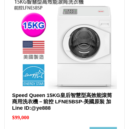
Speed Queen 15KG皇后智慧型高效能滾筒
商用洗衣機－前控 LFNE5BSP-美國原裝 加
Line ID:@ye888
$99,000