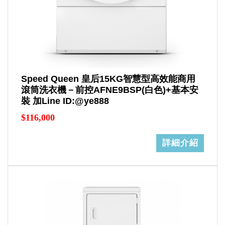
Speed Queen 皇后15KG智慧型高效能商用
滾筒洗衣機－前控AFNE9BSP(白色)+基本安
裝 加Line ID:@ye888
$116,000
詳細介紹