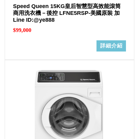
Speed Queen 15KG皇后智慧型高效能滾筒
商用洗衣機－後控 LFNE5RSP-美國原裝 加
Line ID:@ye888
$99,000
詳細介紹