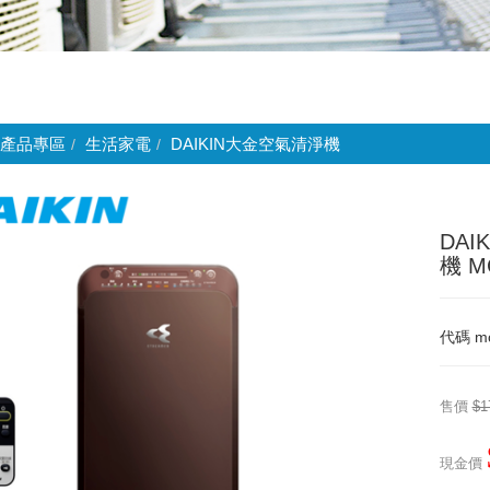
產品專區
生活家電
DAIKIN大金空氣清淨機
DA
機 M
代碼
m
售價
$1
現金價