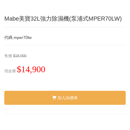
Mabe美寶32L強力除濕機(泵浦式MPER70LW)
代碼
mper70lw
售價
$18,900
$14,900
現金價
加入詢價車