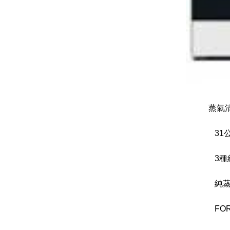
蒸氣
31
3
種
純蒸
FOR