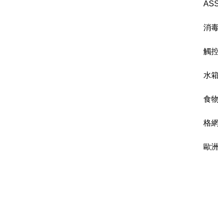
AS
消
觸
水箱
食
格網
歐洲