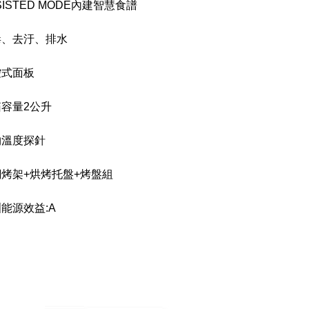
SISTED MODE
內建智慧食譜
毒、去汙、排水
控式面板
容量2公升
物溫度探針
烤架+烘烤托盤+烤盤組
能源效益:A