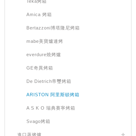
Teka烤箱
Amica 烤箱
Bertazzoni博塔隆尼烤箱
mabe美寶爐連烤
everdure燒烤爐
GE奇異烤箱
De Dietrich帝璽烤箱
ARISTON 阿里斯頓烤箱
A S K O 瑞典賽寧烤箱
Svago烤箱
進口蒸烤爐