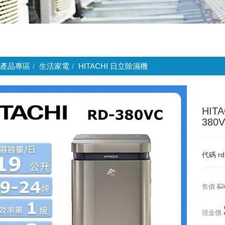
產品專區
生活家電
HITACHI 日立除濕機
HIT
380
代碼
rd
售價
$2
現金價