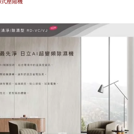
轉式壓縮機