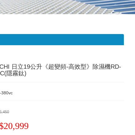
ACHI 日立19公升《超變頻-高效型》除濕機RD-
VC(隱霧鈦)
-380vc
6,450
$20,999