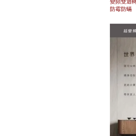
變頻雙迴
防霉防蟎