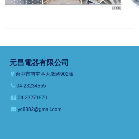
元昌電器有限公司
台中市南屯區大墩路902號
04-23234555
04-23271870
yc8882@gmail.com