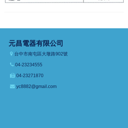
元昌電器有限公司
台中市南屯區大墩路902號
04-23234555
04-23271870
yc8882@gmail.com