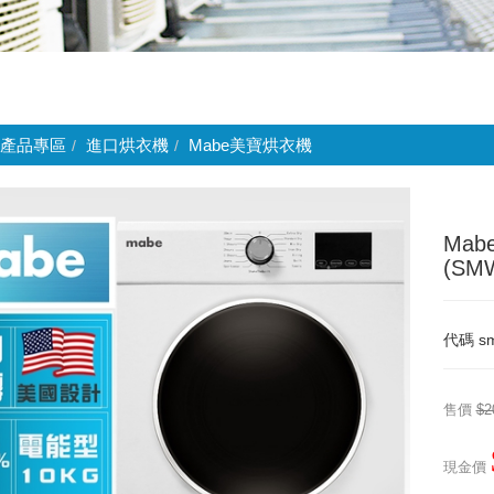
產品專區
進口烘衣機
Mabe美寶烘衣機
Ma
(SM
代碼
s
售價
$2
現金價