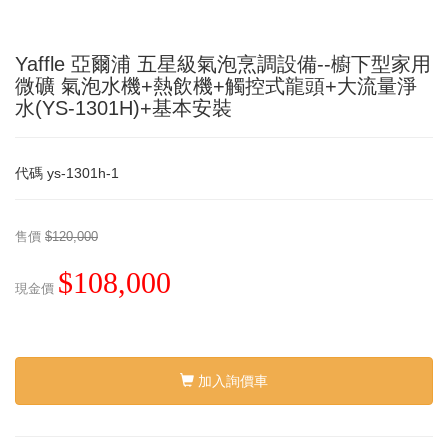
Yaffle 亞爾浦 五星級氣泡烹調設備--櫥下型家用
微礦 氣泡水機+熱飲機+觸控式龍頭+大流量淨
水(YS-1301H)+基本安裝
代碼
ys-1301h-1
售價
$120,000
$108,000
現金價
加入詢價車