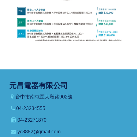
元昌電器有限公司
台中市南屯區大墩路902號
04-23234555
04-23271870
yc8882@gmail.com